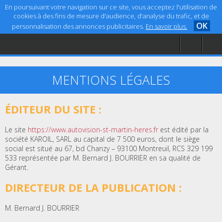
En poursuivant votre navigation sur ce site, vous acceptez l'utilisation de
cookies à des fins de mesure d'audience, d'analyse du trafic, et de
OK
personnalisation des annonces publicitaires.
En savoir plus.
Accueil
Aide
Mentions légales
MENTIONS LÉGALES
ÉDITEUR DU SITE :
Le site
https://www.autovision-st-martin-heres.fr
est édité par la
société KAROIL, SARL au capital de 7 500 euros, dont le siège
social est situé au 67, bd Chanzy – 93100 Montreuil, RCS 329 199
533 représentée par M. Bernard J. BOURRIER en sa qualité de
Gérant.
DIRECTEUR DE LA PUBLICATION :
M. Bernard J. BOURRIER