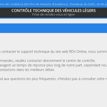
sation de cookies à des fins de mesure d'audience, d'analyse du trafic, et de
CONTRÔLE TECHNIQUE DES VÉHICULES LÉGERS
Prise de rendez-vous en ligne
 contacter le support technique du site web RDV-Online, nous sommes
mandes, veuillez contacter directement le centre de contrôle.
xigent un temps de réponse plus long de notre part, cependant no
ntactons dans les meilleurs délais.
nd aux questions les plus fréquentes, n’hésitez pas à consulter cette 