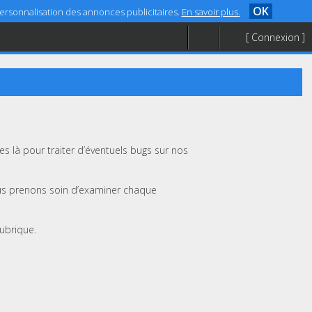
OK
 personnalisation des annonces publicitaires.
En savoir plus.
[ Connexion ]
 là pour traiter d’éventuels bugs sur nos
us prenons soin d’examiner chaque
rubrique.