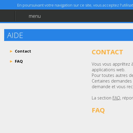
En poursuivant votre navigation sur ce site, vous acceptez l'utili
menu
Accueil
Aide
AIDE
Mentions légales
CONTACT
Contact
FAQ
Vous vous apprêtez à
applications web.
Pour toutes autres de
Certaines demandes e
demande et vous reco
La section
FAQ
, répo
FAQ