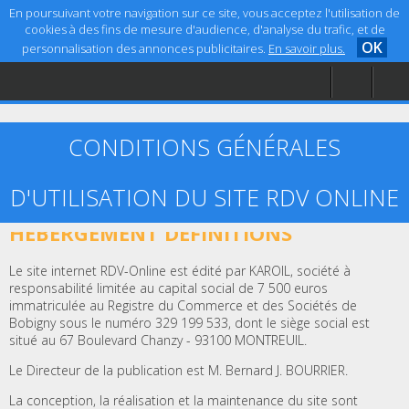
En poursuivant votre navigation sur ce site, vous acceptez l'utilisation de
cookies à des fins de mesure d'audience, d'analyse du trafic, et de
OK
personnalisation des annonces publicitaires.
En savoir plus.
Accueil
Aide
Mentions légales
CONDITIONS GÉNÉRALES
D'UTILISATION DU SITE RDV ONLINE
ARTICLE 1 – ÉDITEUR, CRÉATION ET
HÉBERGEMENT DÉFINITIONS
Le site internet RDV-Online est édité par KAROIL, société à
responsabilité limitée au capital social de 7 500 euros
immatriculée au Registre du Commerce et des Sociétés de
Bobigny sous le numéro 329 199 533, dont le siège social est
situé au 67 Boulevard Chanzy - 93100 MONTREUIL.
Le Directeur de la publication est M. Bernard J. BOURRIER.
La conception, la réalisation et la maintenance du site sont